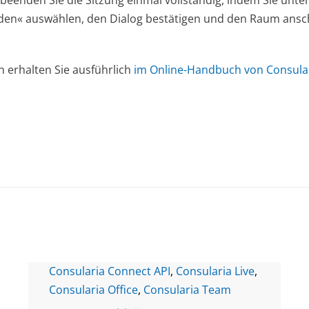
 beenden Sie die Sitzung einmal vollständig, indem Sie unten
eenden« auswählen, den Dialog bestätigen und den Raum ans
 erhalten Sie ausführlich
im Online-Handbuch von Consular
Consularia Connect API
,
Consularia Live
,
Consularia Office
,
Consularia Team