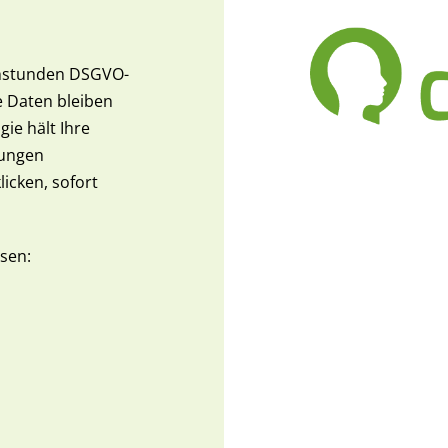
echstunden DSGVO-
e Daten bleiben
ie hält Ihre
kungen
licken, sofort
sen: