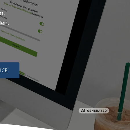
m,
den.
ICE