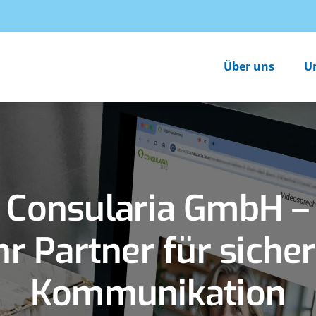
Über uns
U
Consularia GmbH –
hr Partner für siche
Kommunikation