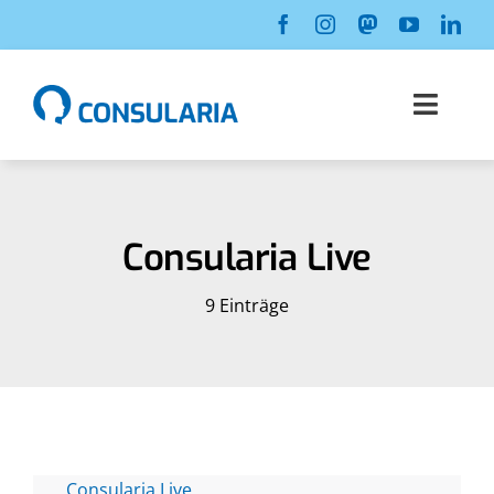
Zum
Inhalt
springen
Toggl
Navig
Über uns
Unser Team
Consularia Live
9 Einträge
Lösungen
Consularia Live